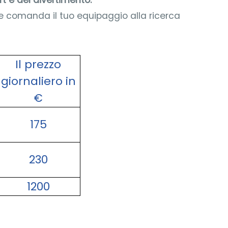
t e del divertimento.
 e comanda il tuo equipaggio alla ricerca
Il prezzo
giornaliero in
€
175
230
1200