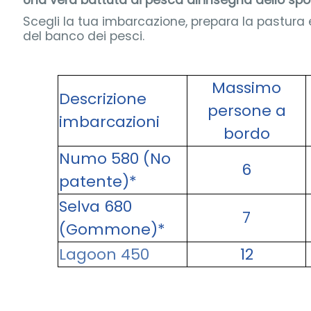
Una vera battuta di pesca all'insegna dello spor
Scegli la tua imbarcazione, prepara la pastura
del banco dei pesci.
Massimo
Descrizione
persone a
imbarcazioni
bordo
Numo 580 (No
6
patente)*
Selva 680
7
(Gommone)*
Lagoon 450
12