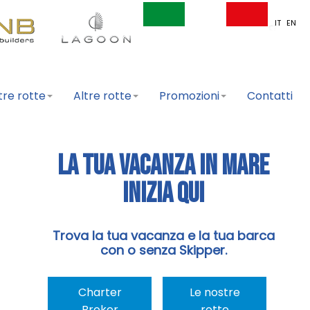
IT
EN
tre rotte
Altre rotte
Promozioni
Contatti
La tua vacanza in mare
inizia qui
Trova la tua vacanza e la tua barca
con o senza Skipper.
Charter
Le nostre
Broker
rotte